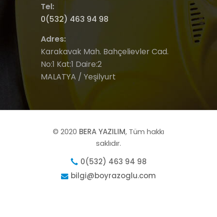
Tel:
0(532) 463 94 98
Adres:
Karakavak Mah. Bahçelievler Cad.
No:1 Kat:1 Daire:2
MALATYA / Yeşilyurt
© 2020
BERA YAZILIM
, Tüm hakkı
saklıdır.
0(532) 463 94 98
bilgi@boyrazoglu.com