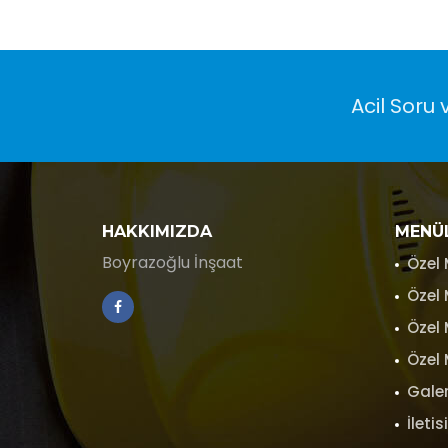
Acil Soru 
HAKKIMIZDA
MENÜ
Boyrazoğlu İnşaat
Özel 
Özel
Özel
Özel
Gale
İleti