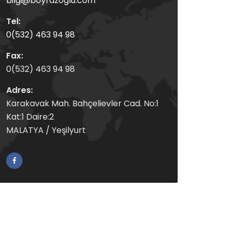
bilgi@boyrazoglu.com
Tel:
0(532) 463 94 98
Fax:
0(532) 463 94 98
Adres:
Karakavak Mah. Bahçelievler Cad. No:1
Kat:1 Daire:2
MALATYA / Yeşilyurt