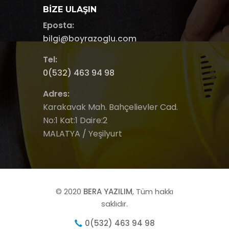
BIZE ULAŞIN
Eposta:
bilgi@boyrazoglu.com
Tel:
0(532) 463 94 98
Adres:
Karakavak Mah. Bahçelievler Cad.
No:1 Kat:1 Daire:2
MALATYA / Yeşilyurt
© 2020
BERA YAZILIM
, Tüm hakkı
saklıdır.
0(532) 463 94 98